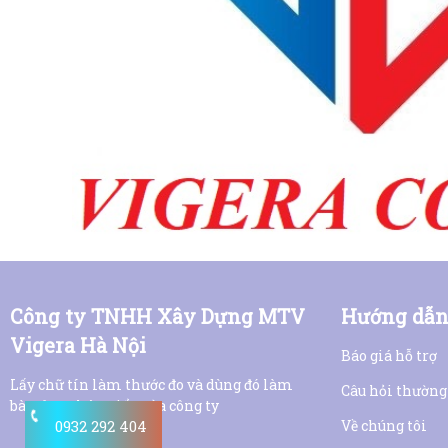
Công ty TNHH Xây Dựng MTV
Hướng dẫ
Vigera Hà Nội
Báo giá hỗ trợ
Lấy chữ tín làm thước đo và dùng đó làm
Câu hỏi thường
bàn đạp phát triển của công ty
Về chúng tôi
0932 292 404