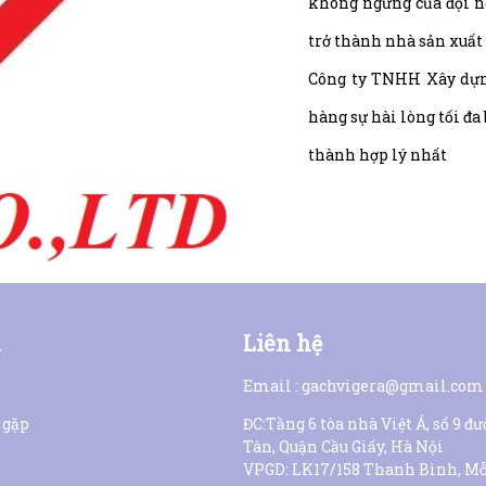
không ngừng của đội n
trở thành nhà sản xuất
Công ty TNHH Xây dựn
hàng sự hài lòng tối đa
thành hợp lý nhất
n
Liên hệ
Email : gachvigera@gmail.com
 gặp
ĐC:Tầng 6 tòa nhà Việt Á, số 9 đ
Tân, Quận Cầu Giấy, Hà Nội
VPGD: LK17/158 Thanh Bình, Mỗ