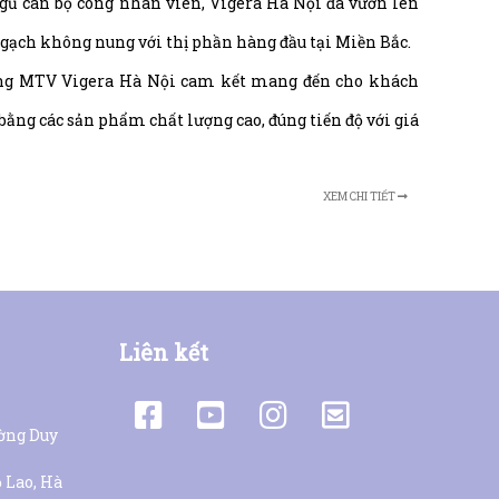
gũ cán bộ công nhân viên, Vigera Hà Nội đã vươn lên
 gạch không nung với thị phần hàng đầu tại Miền Bắc.
g MTV Vigera Hà Nội cam kết mang đến cho khách
 bằng các sản phẩm chất lượng cao, đúng tiến độ với giá
XEM CHI TIẾT
Liên kết
ường Duy
 Lao, Hà