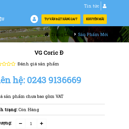
Tin tức
ỆU
TƯ VẤN ĐẶT HÀNG 24/7
KHUYẾN MÃI
Trang Chủ
Sản Phẩm Mới
VG Coric Đ
Đánh giá sản phẩm
iên hệ: 0243 9136669
iá sản phẩm chưa bao gồm VAT
h trạng:
Còn Hàng
lượng: