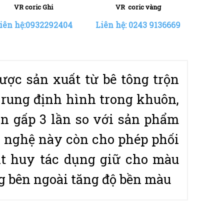
VR coric vàng
VR coric Ghi
V
ên hệ: 0243 9136669
Liên hệ:0932292404
Liên 
ược sản xuất từ bê tông trộn
rung định hình trong khuôn,
òn gấp 3 lần so với sản phẩm
g nghệ này còn cho phép phối
át huy tác dụng giữ cho màu
g bên ngoài tăng độ bền màu