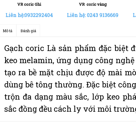
VR coric vàng
VR coric Ghi
Liên hệ: 0243 9136669
Liên hệ:0932292404
Li
Mô tả
Đánh giá
Gạch coric Là sản phẩm đặc biệt đ
keo melamin, ứng dụng công nghệ 
tạo ra bề mặt chịu được độ mài m
dùng bê tông thường. Đặc biệt côn
trộn đa dạng màu sắc, lớp keo ph
sắc đồng đều cách ly với môi trườn