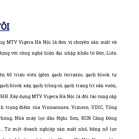
ÔI
g MTV Vigera Hà Nội là đơn vị chuyên sản xuất và
 dựng với công nghệ hiện đại nhập khẩu từ Đức, Liên
n 60 triệu viên (gồm gạch terrazzo, gạch block tự
gạch block xây, gạch trồng cỏ, gạch trang trí sân vườn,
TNHH Xây dựng MTV Vigera Hà Nội là đối tác cung cấp
ình trọng điểm của Vinnaconex, Vimeco, UDIC, Tổng
Phòng, Nhà máy lọc dầu Nghi Sơn, KCN Cảng Đông
k… Từ một doanh nghiệp sản xuất nhỏ, bằng nỗ lực