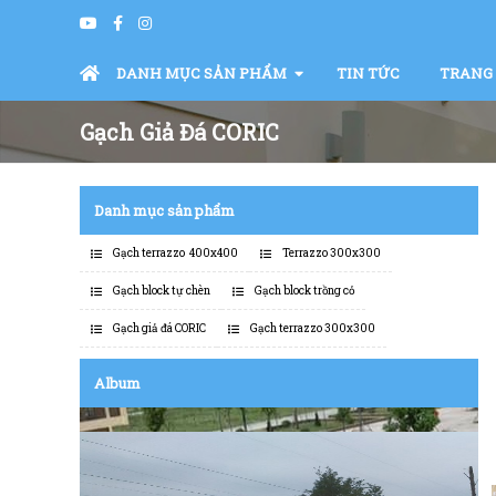
DANH MỤC SẢN PHẨM
TIN TỨC
TRANG
Gạch Giả Đá CORIC
Danh mục sản phẩm
Gạch terrazzo 400x400
Terrazzo 300x300
Gạch block tự chèn
Gạch block trồng cỏ
Gạch giả đá CORIC
Gạch terrazzo 300x300
Album