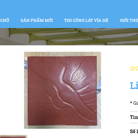
 CHỦ
SẢN PHẨM MỚI
THI CÔNG LÁT VỈA HÈ
GIỚI THI
L
* G
Tìn
Số 