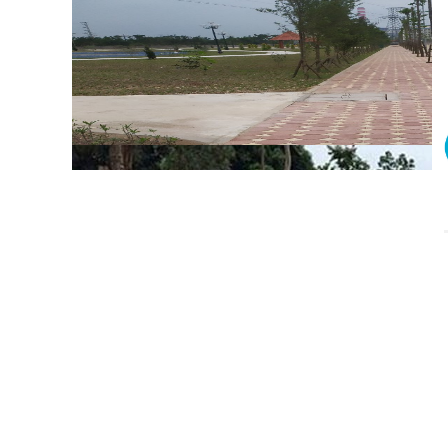
Vr bát giác g nhân vuông
Vr lục bóng