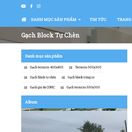
DANH MỤC SẢN PHẨM
TIN TỨC
TRANG
Gạch Block Tự Chèn
Danh mục sản phẩm
Gạch terrazzo 400x400
Terrazzo 300x300
Gạch block tự chèn
Gạch block trồng cỏ
Gạch giả đá CORIC
Gạch terrazzo 300x300
Album