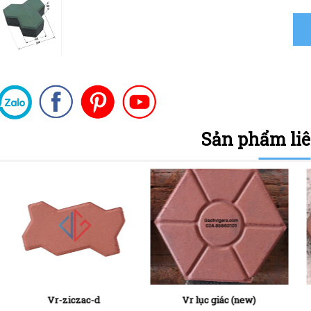
Sản phẩm li
Vr-ziczac-d
Vr lục giác (new)