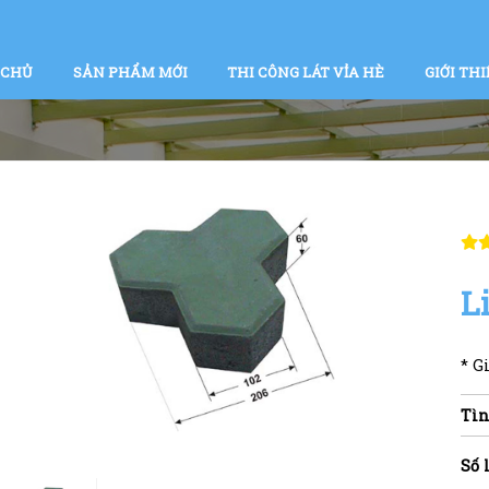
 CHỦ
SẢN PHẨM MỚI
THI CÔNG LÁT VỈA HÈ
GIỚI THI
L
* G
Tìn
Số 