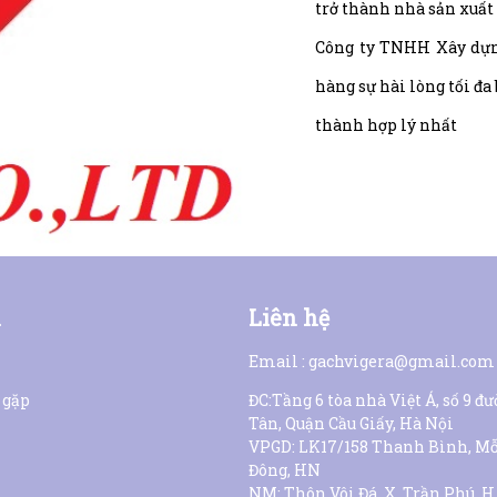
trở thành nhà sản xuất
Công ty TNHH Xây dựn
hàng sự hài lòng tối đa
thành hợp lý nhất
n
Liên hệ
Email : gachvigera@gmail.com
 gặp
ĐC:Tầng 6 tòa nhà Việt Á, số 9 đ
Tân, Quận Cầu Giấy, Hà Nội
VPGD: LK17/158 Thanh Bình, Mỗ
Đông, HN
NM: Thôn Vôi Đá, X. Trần Phú, 