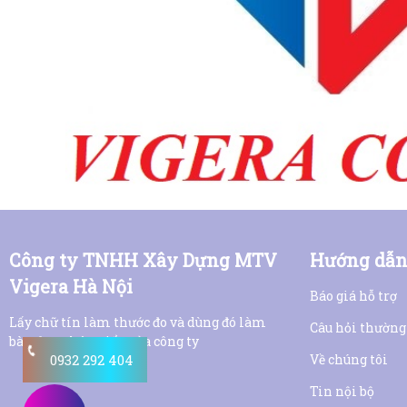
Công ty TNHH Xây Dựng MTV
Hướng dẫ
Vigera Hà Nội
Báo giá hỗ trợ
Lấy chữ tín làm thước đo và dùng đó làm
Câu hỏi thường
bàn đạp phát triển của công ty
Về chúng tôi
0932 292 404
Tin nội bộ