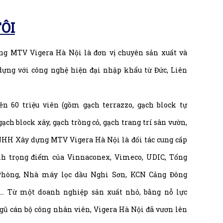
ÔI
g MTV Vigera Hà Nội là đơn vị chuyên sản xuất và
 dựng với công nghệ hiện đại nhập khẩu từ Đức, Liên
n 60 triệu viên (gồm gạch terrazzo, gạch block tự
gạch block xây, gạch trồng cỏ, gạch trang trí sân vườn,
TNHH Xây dựng MTV Vigera Hà Nội là đối tác cung cấp
ình trọng điểm của Vinnaconex, Vimeco, UDIC, Tổng
Phòng, Nhà máy lọc dầu Nghi Sơn, KCN Cảng Đông
k… Từ một doanh nghiệp sản xuất nhỏ, bằng nỗ lực
gũ cán bộ công nhân viên, Vigera Hà Nội đã vươn lên