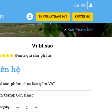
Tin tức
ỆU
TƯ VẤN ĐẶT HÀNG 24/7
KHUYẾN MÃI
Trang Chủ
Sản Phẩm Mới
Vr bl sao
Đánh giá sản phẩm
iên hệ
iá sản phẩm chưa bao gồm VAT
h trạng:
Còn hàng
lượng: